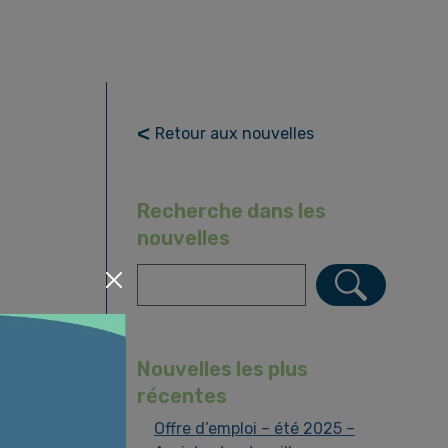
Retour aux nouvelles
Recherche dans les
nouvelles
R
e
c
a cote D
h
pi s’est
e
Nouvelles les plus
’horaire
r
récentes
c
Offre d’emploi – été 2025 –
h