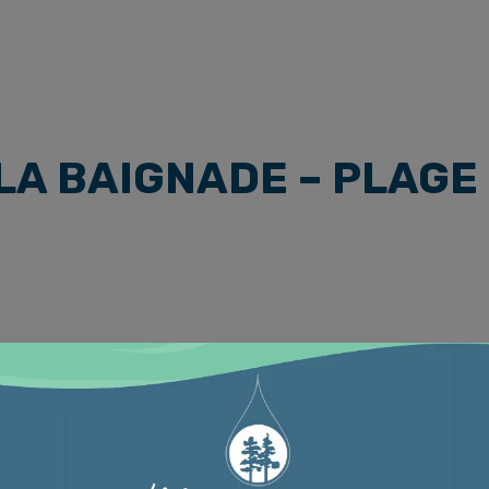
llons effectués à la Plage Massawippi suivant l’annonce de l
, les résultats d’analyse révèlent que la Plage Massawip
reprendra dès cette semaine à la Plage Massawippi selon l