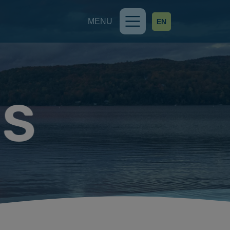
MENU
EN
ES