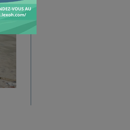
H
I
V
E
S