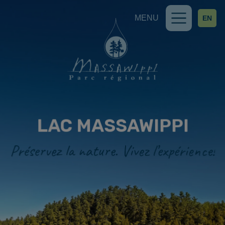
Skip to content
MENU
EN
Main Navigation
LAC MASSAWIPPI
Préservez la nature. Vivez l’expérience!