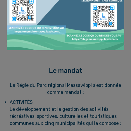
Sainte-Catherine-de-Hatley
www.sainte-catherine-de-hatley.ca
Le mandat
La Régie du Parc régional Massawippi s’est donnée
comme mandat :
ACTIVITÉS
Le développement et la gestion des activités
récréatives, sportives, culturelles et touristiques
communes aux cinq municipalités qui la compose ;