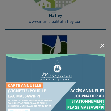
Hatley
www.municipalitehatley.com
North Hatley
www.northhatley.org