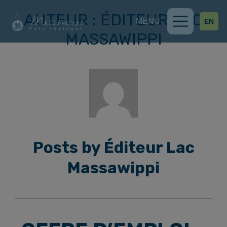
Skip to content
AUTEUR :
ÉDITEUR LAC
MENU
EN
Main Navigation
MASSAWIPPI
Posts by Éditeur Lac
Massawippi