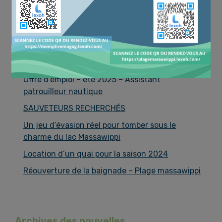
R
e
c
h
e
Nouvelles les plus récentes
r
Offre d’emploi – été 2025 – Assistant
c
patrouilleur nautique
h
SAUVETEURS RECHERCHÉS
e
Un jeu d’évasion réel pour tomber sous le
charme du lac Massawippi
Location d’un quai pour la saison 2024
Réouverture de la baignade – Plage massawippi
Archives des nouvelles