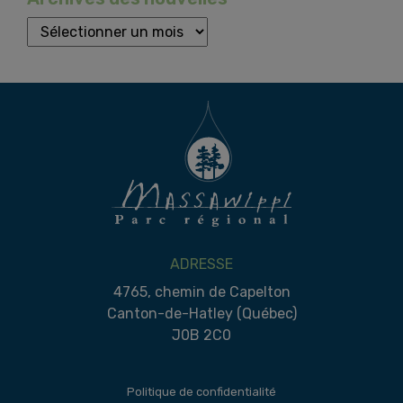
A
R
C
H
I
V
E
S
ADRESSE
4765, chemin de Capelton
Canton-de-Hatley (Québec)
J0B 2C0
Politique de confidentialité